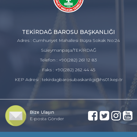
TEKİRDAĞ BAROSU BAŞKANLIĞI
Adres : Cumhuriyet Mahallesi Büşra Sokak No:24
Süleymanpaşa/TEKİRDAĞ
Telefon : +90(282) 261 12 83
Faks : +90(282) 262 44 45
KEP Adresi : tekirdagbarosubaskanligi@hs01.kep.tr
Bize Ulaşın
E-posta Gönder