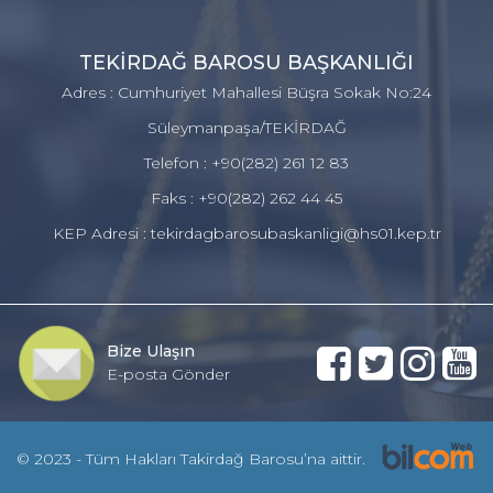
TEKİRDAĞ BAROSU BAŞKANLIĞI
Adres : Cumhuriyet Mahallesi Büşra Sokak No:24
Süleymanpaşa/TEKİRDAĞ
Telefon : +90(282) 261 12 83
Faks : +90(282) 262 44 45
KEP Adresi : tekirdagbarosubaskanligi@hs01.kep.tr
Bize Ulaşın
E-posta Gönder
© 2023 - Tüm Hakları Takirdağ Barosu’na aittir.