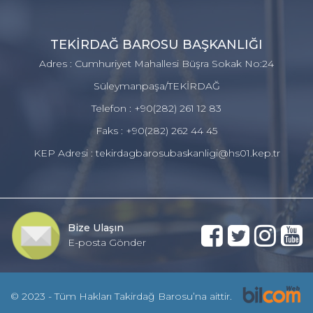
TEKİRDAĞ BAROSU BAŞKANLIĞI
Adres : Cumhuriyet Mahallesi Büşra Sokak No:24
Süleymanpaşa/TEKİRDAĞ
Telefon : +90(282) 261 12 83
Faks : +90(282) 262 44 45
KEP Adresi : tekirdagbarosubaskanligi@hs01.kep.tr
Bize Ulaşın
E-posta Gönder
© 2023 - Tüm Hakları Takirdağ Barosu’na aittir.