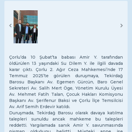
Previous
Next
Çorlu’da 10 Şubat’ta babası Amir Y. tarafından
öldürülen 13 yaşındaki Su Dilem Y. ile ilgili davada
karar çıktı. Çorlu 2. Ağır Ceza Mahkemesi’nde 17
Temmuz 2025’te görülen duruşmaya, Tekirdağ
Barosu Başkanı Av. Egemen Gürcün, Baro Genel
Sekreteri Av. Salih Mert Öge, Yönetim Kurulu Üyesi
Av. Mehmet Fatih Talan, Çocuk Hakları Komisyonu
Başkanı Av. Şerifenur Baksi ve Çorlu İlçe Temsilcisi
Av. Arif Semih Erdevir katıldı.
Duruşmada, Tekirdağ Barosu olarak davaya katılma
talepleri sunuldu ancak mahkeme bu talepleri
reddetti. Yargılamada sanık Amir Y. savunmasında
pişman olduğunu belirtti. Müşteki anne ise