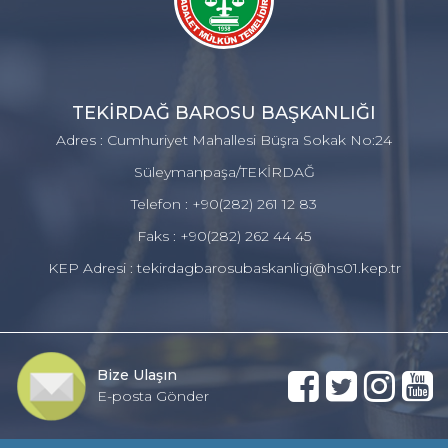
TEKİRDAĞ BAROSU BAŞKANLIĞI
Adres : Cumhuriyet Mahallesi Büşra Sokak No:24
Süleymanpaşa/TEKİRDAĞ
Telefon : +90(282) 261 12 83
Faks : +90(282) 262 44 45
KEP Adresi : tekirdagbarosubaskanligi@hs01.kep.tr
Bize Ulaşın
E-posta Gönder