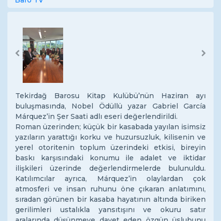
Baro TV
Previous
Next
Tekirdağ Barosu Kitap Kulübü’nün Haziran ayı
buluşmasında, Nobel Ödüllü yazar Gabriel García
Márquez’in Şer Saati adlı eseri değerlendirildi.
Roman üzerinden; küçük bir kasabada yayılan isimsiz
yazıların yarattığı korku ve huzursuzluk, kilisenin ve
yerel otoritenin toplum üzerindeki etkisi, bireyin
baskı karşısındaki konumu ile adalet ve iktidar
ilişkileri üzerinde değerlendirmelerde bulunuldu.
Katılımcılar ayrıca, Márquez’in olaylardan çok
atmosferi ve insan ruhunu öne çıkaran anlatımını,
sıradan görünen bir kasaba hayatının altında biriken
gerilimleri ustalıkla yansıtışını ve okuru satır
aralarında düşünmeye davet eden özgün üslubunu