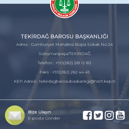
TEKİRDAĞ BAROSU BAŞKANLIĞI
Adres : Cumhuriyet Mahallesi Büşra Sokak No:24
Süleymanpaşa/TEKİRDAĞ
Telefon : +90(282) 261 12 83
Faks : +90(282) 262 44 45
KEP Adresi : tekirdagbarosubaskanligi@hs01.kep.tr
Bize Ulaşın
E-posta Gönder