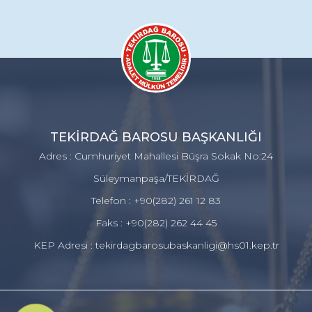
TEKİRDAĞ BAROSU BAŞKANLIĞI
Adres : Cumhuriyet Mahallesi Büşra Sokak No:24
Süleymanpaşa/TEKİRDAĞ
Telefon : +90(282) 261 12 83
Faks : +90(282) 262 44 45
KEP Adresi : tekirdagbarosubaskanligi@hs01.kep.tr