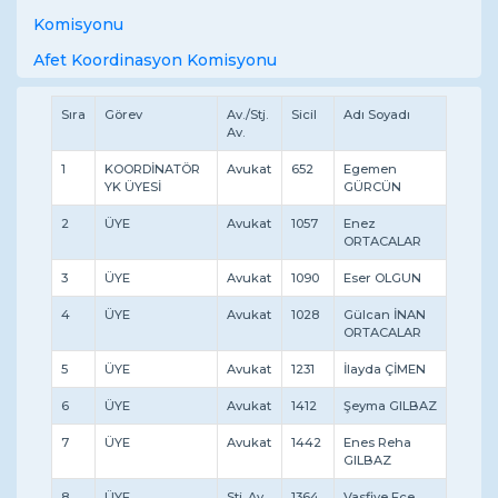
Komisyonu
Afet Koordinasyon Komisyonu
Sıra
Görev
Av./Stj.
Sicil
Adı Soyadı
Av.
1
KOORDİNATÖR
Avukat
652
Egemen
YK ÜYESİ
GÜRCÜN
2
ÜYE
Avukat
1057
Enez
ORTACALAR
3
ÜYE
Avukat
1090
Eser OLGUN
4
ÜYE
Avukat
1028
Gülcan İNAN
ORTACALAR
5
ÜYE
Avukat
1231
İlayda ÇİMEN
6
ÜYE
Avukat
1412
Şeyma GILBAZ
7
ÜYE
Avukat
1442
Enes Reha
GILBAZ
8
ÜYE
Stj. Av.
1364
Vasfiye Ece