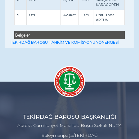
KARAGÖREN
9
ÜYE
Avukat
1979
Utku Taha
ARTUN
Belgeler
TEKİRDAĞ BAROSU TAHKİM VE KOMİSYONU YÖNERGESİ
TEKİRDAĞ BAROSU BAŞKANLIĞI
Adres : Cumhuriyet Mahallesi Büşra Sokak No:24
Süleymanpaşa/TEKİRDAĞ