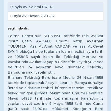
13 oyla Av. Selami ÜREN
11 oyla Av. Hasan ÖZTOK
seçilmişlerdir.
Edirne Barosunun 31.03.1958 tarihinde reis Avukat
Yusuf Çetin ARDALI, Umumi katip Av.Orhan
TÜLÜMEN, Aza Av.Ahat VARDAR ve aza Av.Cevat
SAYIN olduğu halde toplanan İdare meclisi , aynı tarih
ve 1958/13 sayılı kararı ile Tekirdağ Merkez ve
kazalarında Avukatlık yapıp Edirne’de kayıtlı yukarıda
belirtilen 24 avukatın kaydı silinerek Tekirdağ
Barosuna nakli yapılmıştır.
Bilahare Tekirdağ Baro İdare Meclisi 26 Nisan 1958
tarihinde toplanarak 2 sayılı kararı ile Baroya duhuliye
ücreti ve aidatının tesbiti, bütçenin tanzimi, tetkik ve
tasviğinin görüşülmesi bakımından Umumi Heyetin 9
Mayıs b1958 tarihinde toplanmasını karalaştırmış
yapılan davet üzerine 9 Mayıs 1958 tarihinde Cuma
günü saat: 16:00’da Hükümet Konağının Baro