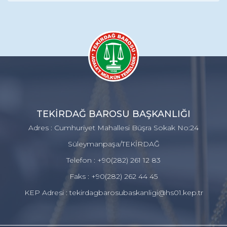
TEKİRDAĞ BAROSU BAŞKANLIĞI
Adres : Cumhuriyet Mahallesi Büşra Sokak No:24
Süleymanpaşa/TEKİRDAĞ
Telefon : +90(282) 261 12 83
Faks : +90(282) 262 44 45
KEP Adresi : tekirdagbarosubaskanligi@hs01.kep.tr