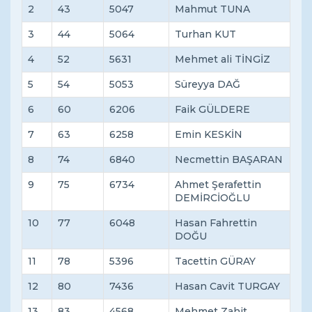
2
43
5047
Mahmut TUNA
3
44
5064
Turhan KUT
4
52
5631
Mehmet ali TİNGİZ
5
54
5053
Süreyya DAĞ
6
60
6206
Faik GÜLDERE
7
63
6258
Emin KESKİN
8
74
6840
Necmettin BAŞARAN
9
75
6734
Ahmet Şerafettin
DEMİRCİOĞLU
10
77
6048
Hasan Fahrettin
DOĞU
11
78
5396
Tacettin GÜRAY
12
80
7436
Hasan Cavit TURGAY
13
83
4568
Mehmet Zahit