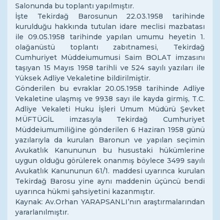
Salonunda bu toplantı yapılmıştır.
İşte Tekirdağ Barosunun 22.03.1958 tarihinde
kurulduğu hakkında tutulan idare meclisi mazbatası
ile 09.05.1958 tarihinde yapılan umumu heyetin 1.
olağanüstü toplantı zabıtnamesi, Tekirdağ
Cumhuriyet Müddeiumumusi Saim BOLAT imzasını
taşıyan 15 Mayıs 1958 tarihli ve 524 sayılı yazıları ile
Yüksek Adliye Vekaletine bildirilmiştir.
Gönderilen bu evraklar 20.05.1958 tarihinde Adliye
Vekaletine ulaşmış ve 9938 sayı ile kayda girmiş, T.C.
Adliye Vekaleti Huku İşleri Umum Müdürü Şevket
MÜFTÜGİL imzasıyla Tekirdağ Cumhuriyet
Müddeiumumiliğine gönderilen 6 Haziran 1958 günü
yazılarıyla da kurulan Baronun ve yapılan seçimin
Avukatlık Kanununun bu husustaki hükümlerine
uygun olduğu görülerek onanmış böylece 3499 sayılı
Avukatlık Kanununun 61/1. maddesi uyarınca kurulan
Tekirdağ Barosu yine aynı maddenin üçüncü bendi
uyarınca hükmi şahsiyetini kazanmıştır.
Kaynak: Av.Orhan YARAPSANLI’nın araştırmalarından
yararlanılmıştır.