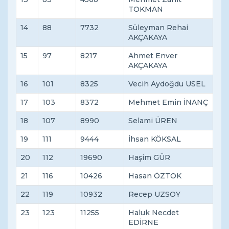
TOKMAN
14
88
7732
Süleyman Rehai
AKÇAKAYA
15
97
8217
Ahmet Enver
AKÇAKAYA
16
101
8325
Vecih Aydoğdu USEL
17
103
8372
Mehmet Emin İNANÇ
18
107
8990
Selami ÜREN
19
111
9444
İhsan KÖKSAL
20
112
19690
Haşim GÜR
21
116
10426
Hasan ÖZTOK
22
119
10932
Recep UZSOY
23
123
11255
Haluk Necdet
EDİRNE