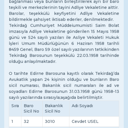
bağlanması veya bunların birleştirilerek ayrı bir baro
teşkili ve merkezlerinin tayini Adliye Vekaletine aittir.
Barolar, teşekkülü keyfiyetini Adliye Vekaletine
bildirmekle şahsiyet iktisab ederler, denilmektedir.
Tekirdağ Cumhuriyet Müddeiumumisti Saim Bolat
imzasıyla Adliye Vekaletine gönderilen 15 Mayıs 1958
günü ve 524 sayılı yazıları ile Asliye Vekaleti Hukuk
İşleri Umum Müdürlüğünün 6 Haziran 1958 tarihli
8459 Genel, Baro 59 özel sayılı yazılarının tetkikinden
Tekirdağ Barosunun teşekkülü 22.03.1958 tarihinde
olduğu anlaşılmaktadır.
O tarihte Edirne Barosuna kayıtlı olarak Tekirdağ’da
Avukatlık yapan 24 kişinin olduğu ve bunların Baro
sicil numarası, Bakanlık sicil numaraları ile ad ve
soyadları Edirne Barosunun 31.03.1958 günü 1958-13
sayılı yazılarında sırasıyla;aşağıda belirtilmiştir.
Sıra
Baro
Bakanlık
Adı Soyadı
Sicil No
Sicil No
1
32
3010
Cevdet USEL