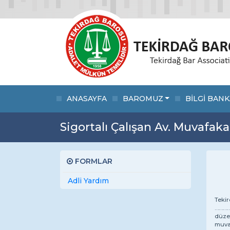
ANASAYFA
BAROMUZ
BİLGİ BANK
Sigortalı Çalışan Av. Muvafa
FORMLAR
Adli Yardım
Teki
…………
düze
muva