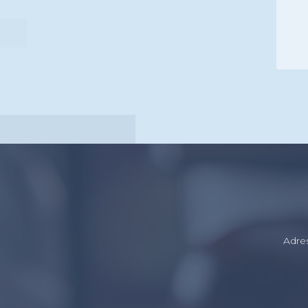
Ger
A
Adre