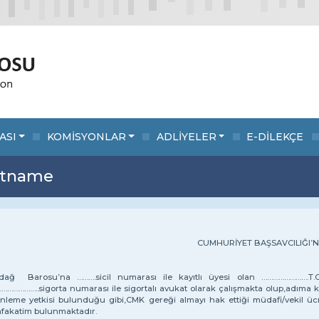
ASI
KOMİSYONLAR
ADLİYELER
E-DİLEKÇE
katname
CUMHURİYET BAŞSAVCILIĞI’
rdağ Barosu’na ……….sicil numarası ile kayıtlı üyesi olan ……………………
………………..sigorta numarası ile sigortalı avukat olarak çalışmakta olup,adıma
nleme yetkisi bulunduğu gibi,CMK gereği almayı hak ettiği müdafi/vekil ücr
fakatim bulunmaktadır.