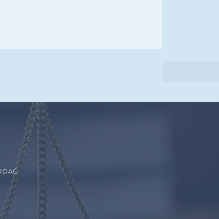
İRDAĞ