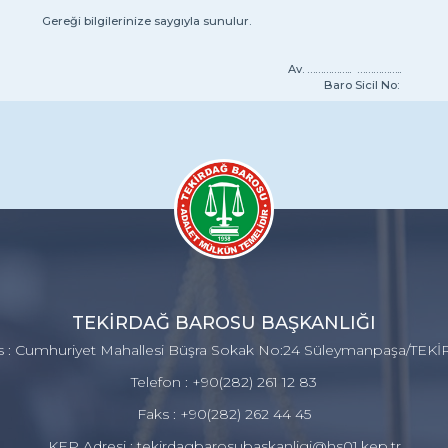
eği bilgilerinize saygıyla sunulur.
v. …………….. ……………..
Baro Sicil No:
TEKİRDAĞ BAROSU BAŞKANLIĞI
s : Cumhuriyet Mahallesi Büşra Sokak No:24 Süleymanpaşa/TEK
Telefon : +90(282) 261 12 83
Faks : +90(282) 262 44 45
KEP Adresi : tekirdagbarosubaskanligi@hs01.kep.tr