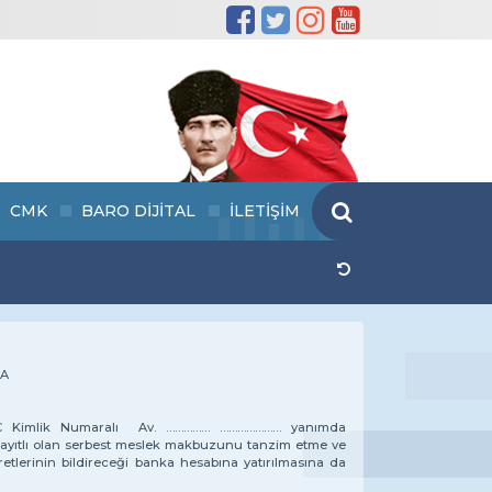
CMK
BARO DİJİTAL
İLETİŞİM
NA
.T.C Kimlik Numaralı Av. …………… ………………… yanımda
 kayıtlı olan serbest meslek makbuzunu tanzim etme ve
etlerinin bildireceği banka hesabına yatırılmasına da