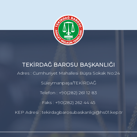
TEKİRDAĞ BAROSU BAŞKANLIĞI
Adres : Cumhuriyet Mahallesi Büşra Sokak No:24
Süleymanpaşa/TEKİRDAĞ
Telefon : +90(282) 261 12 83
Faks : +90(282) 262 44 45
KEP Adresi : tekirdagbarosubaskanligi@hs01.kep.tr